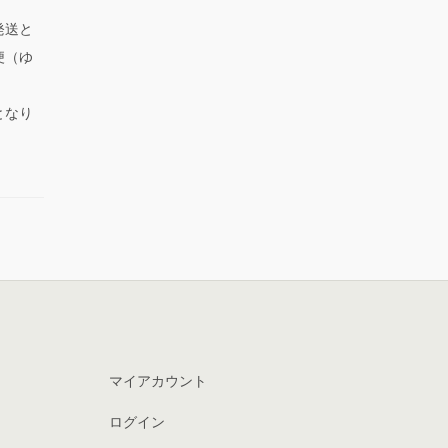
発送と
便（ゆ
となり
マイアカウント
ログイン