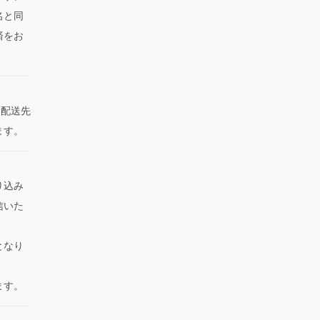
名と同
済をお
た配送先
ます。
り込み
信いた
となり
ます。