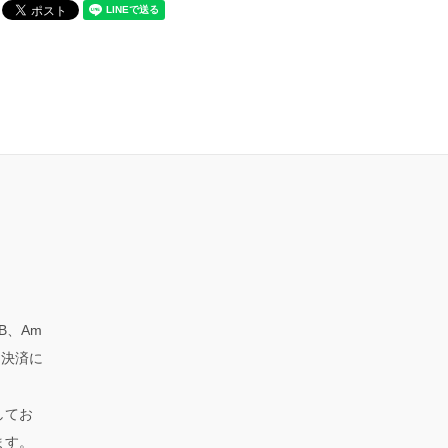
CB、Am
ード決済に
してお
ます。