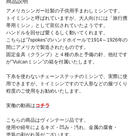
商品説明
アメリカシンガー社製の子供用手まわしミシンです。
トイミシンと呼ばれていますが、大人向けには「旅行携
帯用ミシン」として宣伝されていたようです。
ハンドルを回せば愛くるしく動いてくれます。
こちらは"7spokes"のハンドホイールで1914～1926年の
間にアメリカで製造されたものです。
固定金具（クランプ）と４種の糸と予備の針、他社です
が"Vulcanミシン"の箱を付属いたします。
下糸を使わないチェーンステッチのミシンで、実際に使
用できますが、トイミシンですので人形などの服づくり
程度のご使用をお勧めいたします。
実働の動画は
コチラ
こちらの商品はヴィンテージ品です。
使用や経年によるキズ・凹み・汚れ、金属の腐食・
塗装の剥がれ等がございます。