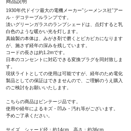
商品説明
1930年代ドイツ最大の電機メーカー"シーメンス社"アー
ル・デコテーブルランプです。
淡いグリーンガラスのランプシェードは、点灯すると乳
白色のような暖かい光を灯します。
真鍮製の本体は、みがき剤で磨くとピカピカになります
が、施さず経年の深みを残しています。
コードの長さは約1.2mです。
日本のコンセントに対応できる変換プラグを同封致しま
す。
現状ライトとしての使用は可能ですが、経年のため電化
製品としての保証はできませんので、ご理解のうえ購入
のご検討をお願いいたします。
こちらの商品はビンテージ品です。
使用や経年によるキズ・凹み・汚れ等がございます。
予めご了承ください。
サイズ シェード径：約14cm 高さ：約36cm